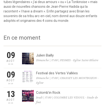
tubes légendaires « j’ai deux amours » ou « La Tonkinoise » mais
aussi de nouvelles chansons de Jean-Pierre Hadida qui la
racontent « I have a dream ». Enfin partagez avec Brian les
souvenirs de sa tribu arc-en-ciel, nom donné aux douze enfants
adoptés et originaires des 4 coins du monde.
En ce moment
09
Julien Bailly
Dimanche | 17:00 | PESMES - Eglise Saint-Hilaire
AOÛT
2026
09
Festival des Vertes Vallées
Dimanche | 17:00 | CHASSEY LES MONTBOZON -
AOÛT
église
2026
13
Colomb’in Rock
Jeudi | 17:00 | COLOMBE LES VESOUL - Stade de
AOÛT
foot
2026