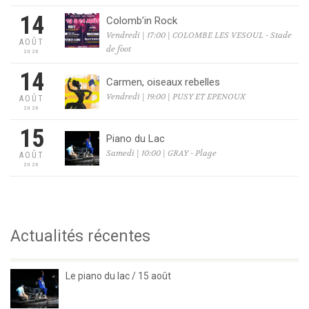
14
Colomb’in Rock
Vendredi | 17:00 | COLOMBE LES VESOUL - Stade
AOÛT
de foot
2026
14
Carmen, oiseaux rebelles
Vendredi | 19:00 | PUSY ET EPENOUX
AOÛT
2026
15
Piano du Lac
Samedi | 10:00 | GRAY - Plage
AOÛT
2026
Actualités récentes
Le piano du lac / 15 août