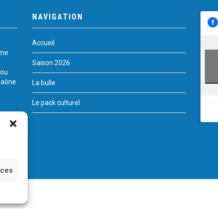
NAVIGATION
Accueil
rme
Saison 2026
 ou
Saône
La bulle
Le pack culturel
nces
te