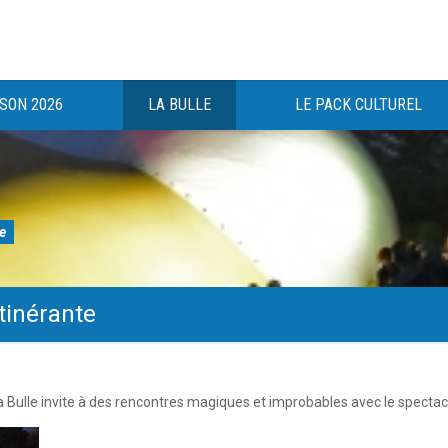
ISON 2026
LA BULLE
LE PACK CULTUREL
te
itinérante
gée au bénéfice des haut-saônois depuis 1983.
, la Bulle invite à des rencontres magiques et improbables avec le spectac