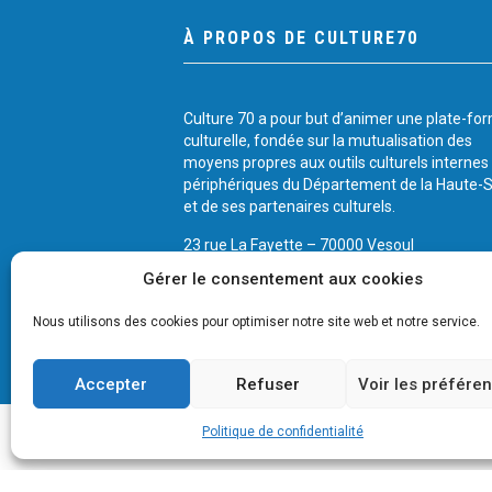
À PROPOS DE CULTURE70
Culture 70 a pour but d’animer une plate-fo
culturelle, fondée sur la mutualisation des
moyens propres aux outils culturels internes
périphériques du Département de la Haute-
et de ses partenaires culturels.
23 rue La Fayette – 70000 Vesoul
Tél.: 03 84 75 36 37
Gérer le consentement aux cookies
Cliquez ici pour nous contacter
Nous utilisons des cookies pour optimiser notre site web et notre service.
Accepter
Refuser
Voir les préfére
Politique de confidentialité
© 2026 CULTURE 70 -
Mentions légales
-
Plan du si