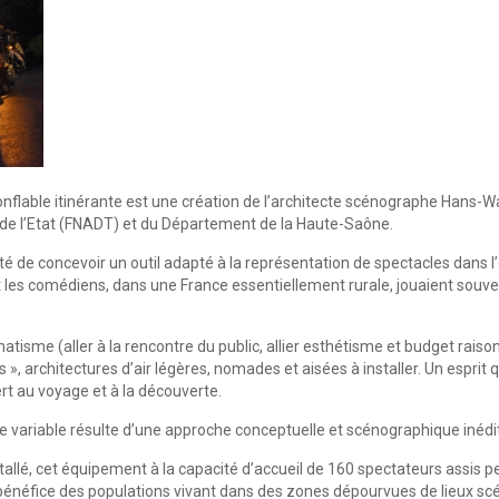
onflable itinérante est une création de l’architecte scénographe Hans-Wa
), de l’Etat (FNADT) et du Département de la Haute-Saône.
té de concevoir un outil adapté à la représentation de spectacles dans l
t les comédiens, dans une France essentiellement rurale, jouaient souv
isme (aller à la rencontre du public, allier esthétisme et budget raison
 », architectures d’air légères, nomades et aisées à installer. Un esprit q
t au voyage et à la découverte.
variable résulte d’une approche conceptuelle et scénographique inédi
tallé, cet équipement à la capacité d’accueil de 160 spectateurs assis p
au bénéfice des populations vivant dans des zones dépourvues de lieux s