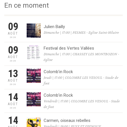
En ce moment
09
Julien Bailly
Dimanche | 17:00 | PESMES - Eglise Saint-Hilaire
AOÛT
2026
09
Festival des Vertes Vallées
Dimanche | 17:00 | CHASSEY LES MONTBOZON -
AOÛT
église
2026
13
Colomb’in Rock
Jeudi | 17:00 | COLOMBE LES VESOUL - Stade de
AOÛT
foot
2026
14
Colomb’in Rock
Vendredi | 17:00 | COLOMBE LES VESOUL - Stade
AOÛT
de foot
2026
14
Carmen, oiseaux rebelles
Vendredi | 19:00 | PUSY ET EPENOUX