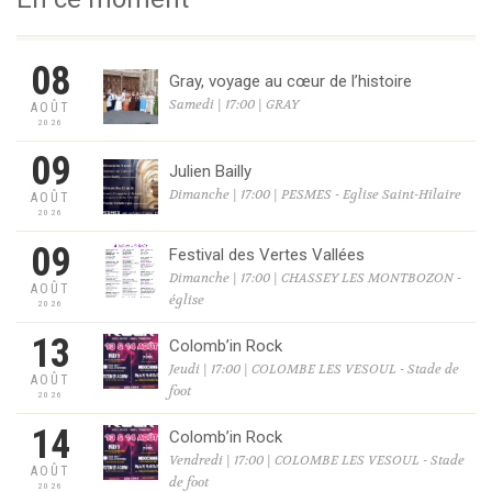
08
Gray, voyage au cœur de l’histoire
Samedi | 17:00 | GRAY
AOÛT
2026
09
Julien Bailly
Dimanche | 17:00 | PESMES - Eglise Saint-Hilaire
AOÛT
2026
09
Festival des Vertes Vallées
Dimanche | 17:00 | CHASSEY LES MONTBOZON -
AOÛT
église
2026
13
Colomb’in Rock
Jeudi | 17:00 | COLOMBE LES VESOUL - Stade de
AOÛT
foot
2026
14
Colomb’in Rock
Vendredi | 17:00 | COLOMBE LES VESOUL - Stade
AOÛT
de foot
2026