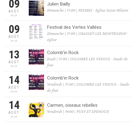
09
Julien Bailly
Dimanche | 17:00 | PESMES - Eglise Saint-Hilaire
AOÛT
2026
09
Festival des Vertes Vallées
Dimanche | 17:00 | CHASSEY LES MONTBOZON -
AOÛT
église
2026
13
Colomb’in Rock
Jeudi | 17:00 | COLOMBE LES VESOUL - Stade de
AOÛT
foot
2026
14
Colomb’in Rock
Vendredi | 17:00 | COLOMBE LES VESOUL - Stade
AOÛT
de foot
2026
14
Carmen, oiseaux rebelles
Vendredi | 19:00 | PUSY ET EPENOUX
AOÛT
2026