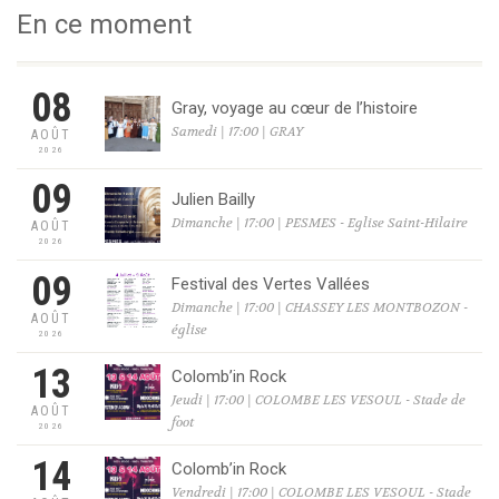
En ce moment
08
Gray, voyage au cœur de l’histoire
Samedi | 17:00 | GRAY
AOÛT
2026
09
Julien Bailly
Dimanche | 17:00 | PESMES - Eglise Saint-Hilaire
AOÛT
2026
09
Festival des Vertes Vallées
Dimanche | 17:00 | CHASSEY LES MONTBOZON -
AOÛT
église
2026
13
Colomb’in Rock
Jeudi | 17:00 | COLOMBE LES VESOUL - Stade de
AOÛT
foot
2026
14
Colomb’in Rock
Vendredi | 17:00 | COLOMBE LES VESOUL - Stade