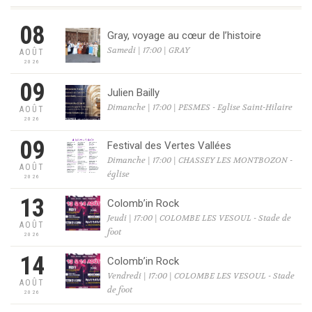
08
Gray, voyage au cœur de l’histoire
Samedi | 17:00 | GRAY
AOÛT
2026
09
Julien Bailly
Dimanche | 17:00 | PESMES - Eglise Saint-Hilaire
AOÛT
2026
09
Festival des Vertes Vallées
Dimanche | 17:00 | CHASSEY LES MONTBOZON -
AOÛT
église
2026
13
Colomb’in Rock
Jeudi | 17:00 | COLOMBE LES VESOUL - Stade de
AOÛT
foot
2026
14
Colomb’in Rock
Vendredi | 17:00 | COLOMBE LES VESOUL - Stade
AOÛT
de foot
2026