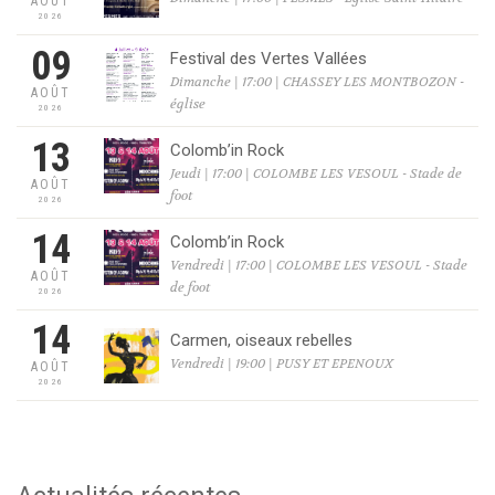
AOÛT
2026
09
Festival des Vertes Vallées
Dimanche | 17:00 | CHASSEY LES MONTBOZON -
AOÛT
église
2026
13
Colomb’in Rock
Jeudi | 17:00 | COLOMBE LES VESOUL - Stade de
AOÛT
foot
2026
14
Colomb’in Rock
Vendredi | 17:00 | COLOMBE LES VESOUL - Stade
AOÛT
de foot
2026
14
Carmen, oiseaux rebelles
Vendredi | 19:00 | PUSY ET EPENOUX
AOÛT
2026