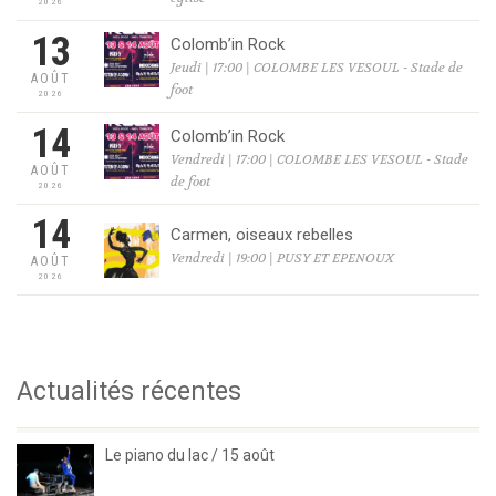
2026
13
Colomb’in Rock
Jeudi | 17:00 | COLOMBE LES VESOUL - Stade de
AOÛT
foot
2026
14
Colomb’in Rock
Vendredi | 17:00 | COLOMBE LES VESOUL - Stade
AOÛT
de foot
2026
14
Carmen, oiseaux rebelles
Vendredi | 19:00 | PUSY ET EPENOUX
AOÛT
2026
Actualités récentes
Le piano du lac / 15 août