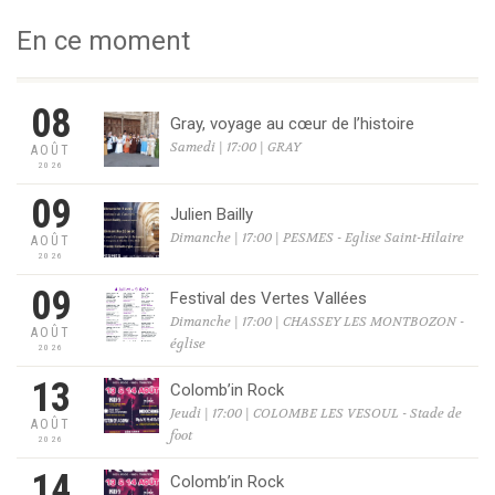
En ce moment
08
Gray, voyage au cœur de l’histoire
Samedi | 17:00 | GRAY
AOÛT
2026
09
Julien Bailly
Dimanche | 17:00 | PESMES - Eglise Saint-Hilaire
AOÛT
2026
09
Festival des Vertes Vallées
Dimanche | 17:00 | CHASSEY LES MONTBOZON -
AOÛT
église
2026
13
Colomb’in Rock
Jeudi | 17:00 | COLOMBE LES VESOUL - Stade de
AOÛT
foot
2026
14
Colomb’in Rock