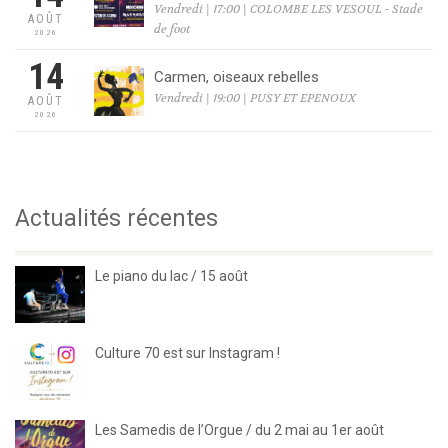
Vendredi | 17:00 | COLOMBE LES VESOUL - Stade
AOÛT
de foot
2026
14
Carmen, oiseaux rebelles
Vendredi | 19:00 | PUSY ET EPENOUX
AOÛT
2026
Actualités récentes
Le piano du lac / 15 août
Culture 70 est sur Instagram !
Les Samedis de l’Orgue / du 2 mai au 1er août