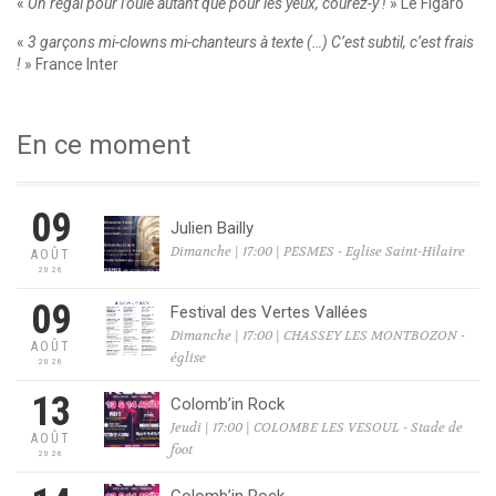
«
Un régal pour l’ouïe autant que pour les yeux, courez-y !
» Le Figaro
«
3 garçons mi-clowns mi-chanteurs à texte (…) C’est subtil, c’est frais
!
» France Inter
En ce moment
09
Julien Bailly
Dimanche | 17:00 | PESMES - Eglise Saint-Hilaire
AOÛT
2026
09
Festival des Vertes Vallées
Dimanche | 17:00 | CHASSEY LES MONTBOZON -
AOÛT
église
2026
13
Colomb’in Rock
Jeudi | 17:00 | COLOMBE LES VESOUL - Stade de
AOÛT
foot
2026