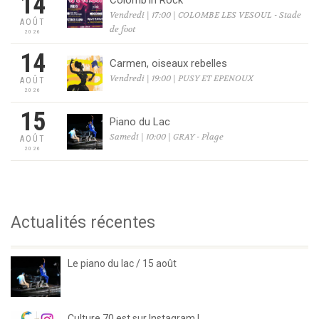
14
Colomb’in Rock
Vendredi | 17:00 | COLOMBE LES VESOUL - Stade
AOÛT
de foot
2026
14
Carmen, oiseaux rebelles
Vendredi | 19:00 | PUSY ET EPENOUX
AOÛT
2026
15
Piano du Lac
Samedi | 10:00 | GRAY - Plage
AOÛT
2026
Actualités récentes
Le piano du lac / 15 août
Culture 70 est sur Instagram !