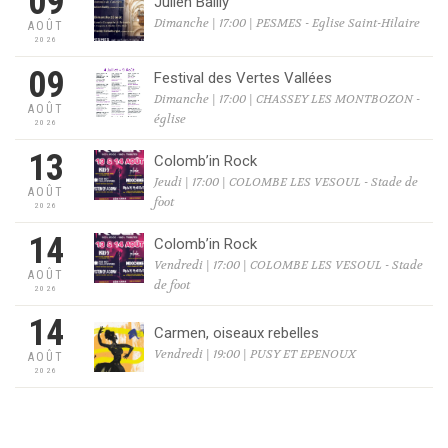
09
Julien Bailly
Dimanche | 17:00 | PESMES - Eglise Saint-Hilaire
AOÛT
2026
09
Festival des Vertes Vallées
Dimanche | 17:00 | CHASSEY LES MONTBOZON -
AOÛT
église
2026
13
Colomb’in Rock
Jeudi | 17:00 | COLOMBE LES VESOUL - Stade de
AOÛT
foot
2026
14
Colomb’in Rock
Vendredi | 17:00 | COLOMBE LES VESOUL - Stade
AOÛT
de foot
2026
14
Carmen, oiseaux rebelles
Vendredi | 19:00 | PUSY ET EPENOUX
AOÛT
2026