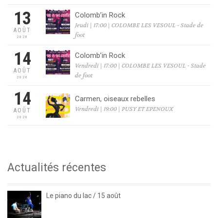
13
Colomb’in Rock
Jeudi | 17:00 | COLOMBE LES VESOUL - Stade de
AOÛT
foot
2026
14
Colomb’in Rock
Vendredi | 17:00 | COLOMBE LES VESOUL - Stade
AOÛT
de foot
2026
14
Carmen, oiseaux rebelles
Vendredi | 19:00 | PUSY ET EPENOUX
AOÛT
2026
Actualités récentes
Le piano du lac / 15 août