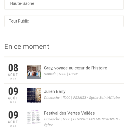
Haute-Saône
Tout Public
En ce moment
08
Gray, voyage au cœur de l’histoire
Samedi | 17:00 | GRAY
AOÛT
2026
09
Julien Bailly
Dimanche | 17:00 | PESMES - Eglise Saint-Hilaire
AOÛT
2026
09
Festival des Vertes Vallées
Dimanche | 17:00 | CHASSEY LES MONTBOZON -
AOÛT
église
2026