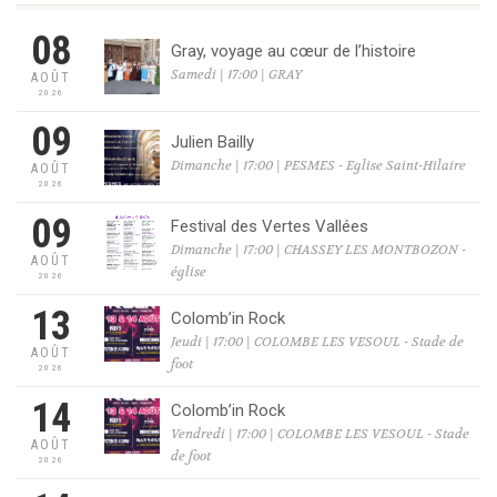
08
Gray, voyage au cœur de l’histoire
Samedi | 17:00 | GRAY
AOÛT
2026
09
Julien Bailly
Dimanche | 17:00 | PESMES - Eglise Saint-Hilaire
AOÛT
2026
09
Festival des Vertes Vallées
Dimanche | 17:00 | CHASSEY LES MONTBOZON -
AOÛT
église
2026
13
Colomb’in Rock
Jeudi | 17:00 | COLOMBE LES VESOUL - Stade de
AOÛT
foot
2026
14
Colomb’in Rock
Vendredi | 17:00 | COLOMBE LES VESOUL - Stade
AOÛT
de foot
2026