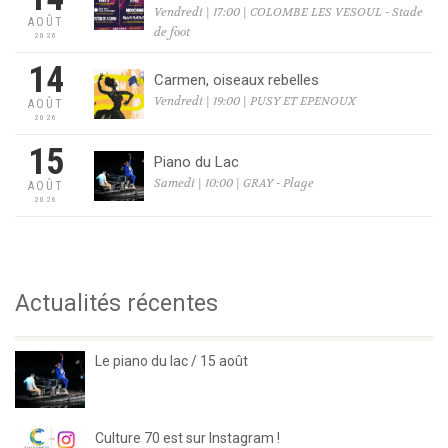
Vendredi | 17:00 | COLOMBE LES VESOUL - Stade
AOÛT
de foot
2026
14
Carmen, oiseaux rebelles
Vendredi | 19:00 | PUSY ET EPENOUX
AOÛT
2026
15
Piano du Lac
Samedi | 10:00 | GRAY - Plage
AOÛT
2026
Actualités récentes
Le piano du lac / 15 août
Culture 70 est sur Instagram !