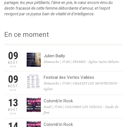
partager, les yeux pétillants, l’âme en joie, le cœur encore ému du
destin fracassé de cette femme débordante d’amour, et l’esprit
revigoré par ce joyeux bain de vitalité et d’intelligence.
En ce moment
09
Julien Bailly
Dimanche | 17:00 | PESMES - Eglise Saint-Hilaire
AOÛT
2026
09
Festival des Vertes Vallées
Dimanche | 17:00 | CHASSEY LES MONTBOZON -
AOÛT
église
2026
13
Colomb’in Rock
Jeudi | 17:00 | COLOMBE LES VESOUL - Stade de
AOÛT
foot
2026
14
Colomb’in Rock