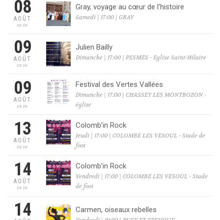
08
Gray, voyage au cœur de l’histoire
Samedi | 17:00 | GRAY
AOÛT
2026
09
Julien Bailly
Dimanche | 17:00 | PESMES - Eglise Saint-Hilaire
AOÛT
2026
09
Festival des Vertes Vallées
Dimanche | 17:00 | CHASSEY LES MONTBOZON -
AOÛT
église
2026
13
Colomb’in Rock
Jeudi | 17:00 | COLOMBE LES VESOUL - Stade de
AOÛT
foot
2026
14
Colomb’in Rock
Vendredi | 17:00 | COLOMBE LES VESOUL - Stade
AOÛT
de foot
2026
14
Carmen, oiseaux rebelles
Vendredi | 19:00 | PUSY ET EPENOUX