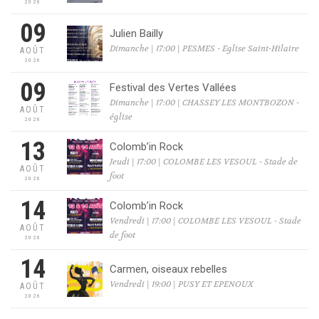
2026
09
Julien Bailly
Dimanche | 17:00 | PESMES - Eglise Saint-Hilaire
AOÛT
2026
09
Festival des Vertes Vallées
Dimanche | 17:00 | CHASSEY LES MONTBOZON -
AOÛT
église
2026
13
Colomb’in Rock
Jeudi | 17:00 | COLOMBE LES VESOUL - Stade de
AOÛT
foot
2026
14
Colomb’in Rock
Vendredi | 17:00 | COLOMBE LES VESOUL - Stade
AOÛT
de foot
2026
14
Carmen, oiseaux rebelles
Vendredi | 19:00 | PUSY ET EPENOUX
AOÛT
2026