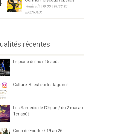
4
Carmen, oiseaux rebelles
Vendredi | 19:00 | PUSY ET
T
EPENOUX
6
ualités récentes
Le piano du lac / 15 août
Culture 70 est sur Instagram !
Les Samedis de l’Orgue / du 2 mai au
1er août
Coup de Foudre / 19 au 26