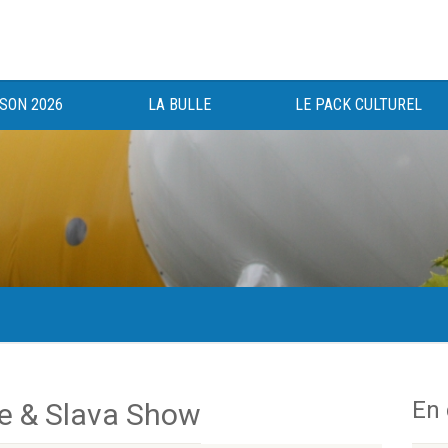
ISON 2026
LA BULLE
LE PACK CULTUREL
gée au bénéfice des haut-saônois depuis 1983.
En
ee & Slava Show