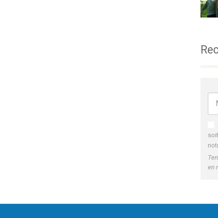
Rec
soi
not
Ten
en 