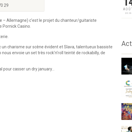
1
70 29
AOÛ
202
 – Allemagne) c’est le projet du chanteur/guitariste
e Pornick Casino.
erie.
Act
c un charisme sur scène évident et Slava, talentueux bassiste
nous envoie un set très rock’n’roll teinté de rockabilly, de
éal pour casser un dry january…