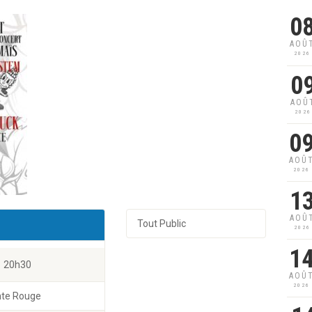
0
AOÛ
2026
0
AOÛ
2026
0
AOÛ
2026
1
AOÛ
Tout Public
2026
1
20h30
AOÛ
2026
nte Rouge