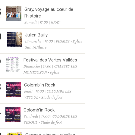
8
Gray, voyage au cœur de
l’histoire
T
Samedi | 17:00 | GRAY
9
Julien Bailly
Dimanche | 17:00 | PESMES - Eglise
T
Saint-Hilaire
9
Festival des Vertes Vallées
Dimanche | 17:00 | CHASSEY LES
T
MONTBOZON - église
3
Colomb’in Rock
Jeudi | 17:00 | COLOMBE LES
T
VESOUL - Stade de foot
4
Colomb’in Rock
Vendredi | 17:00 | COLOMBE LES
T
VESOUL - Stade de foot