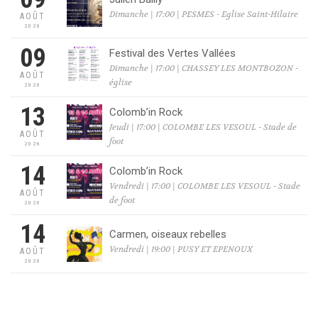
Dimanche | 17:00 | PESMES - Eglise Saint-Hilaire
AOÛT
2026
09
Festival des Vertes Vallées
Dimanche | 17:00 | CHASSEY LES MONTBOZON -
AOÛT
église
2026
13
Colomb’in Rock
Jeudi | 17:00 | COLOMBE LES VESOUL - Stade de
AOÛT
foot
2026
14
Colomb’in Rock
Vendredi | 17:00 | COLOMBE LES VESOUL - Stade
AOÛT
de foot
2026
14
Carmen, oiseaux rebelles
Vendredi | 19:00 | PUSY ET EPENOUX
AOÛT
2026