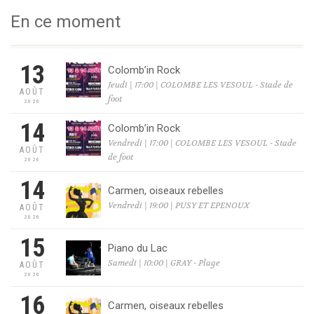
En ce moment
13
Colomb’in Rock
Jeudi | 17:00 | COLOMBE LES VESOUL - Stade de
AOÛT
foot
2026
14
Colomb’in Rock
Vendredi | 17:00 | COLOMBE LES VESOUL - Stade
AOÛT
de foot
2026
14
Carmen, oiseaux rebelles
Vendredi | 19:00 | PUSY ET EPENOUX
AOÛT
2026
15
Piano du Lac
Samedi | 10:00 | GRAY - Plage
AOÛT
2026
16
Carmen, oiseaux rebelles