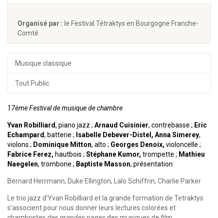
Organisé par :
le Festival Tétraktys en Bourgogne Franche-
Comté
Musique classique
Tout Public
17ème Festival de musique de chambre
Yvan Robilliard
, piano jazz ;
Arnaud Cuisinier
, contrebasse ;
Eric
Echampard
, batterie ;
Isabelle Debever-Distel, Anna Simerey
,
violons ;
Dominique Mitton
, alto ;
Georges Denoix,
violoncelle ;
Fabrice Ferez,
hautbois ;
Stéphane Kumor,
trompette ;
Mathieu
Naegelen
, trombone ;
Baptiste Masson
, présentation
Bernard Herrmann, Duke Ellington, Lalo Schiffrin, Charlie Parker
Le trio jazz d’Yvan Robilliard et la grande formation de Tetraktys
s’associent pour nous donner leurs lectures colorées et
chambristes des grandes pages des musiques de film.