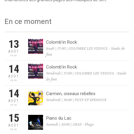
En ce moment
13
Colomb’in Rock
Jeudi | 17:00 | COLOMBE LES VESOUL - Stade de
AOÛT
foot
2026
14
Colomb’in Rock
Vendredi | 17:00 | COLOMBE LES VESOUL - Stade
AOÛT
de foot
2026
14
Carmen, oiseaux rebelles
Vendredi | 19:00 | PUSY ET EPENOUX
AOÛT
2026
15
Piano du Lac
Samedi | 10:00 | GRAY - Plage
AOÛT
2026