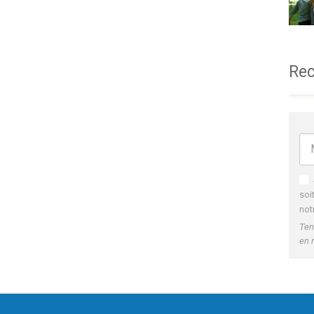
Rec
soi
not
Ten
en 