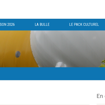
ISON 2026
LA BULLE
LE PACK CULTUREL
gée au bénéfice des haut-saônois depuis 1983.
En