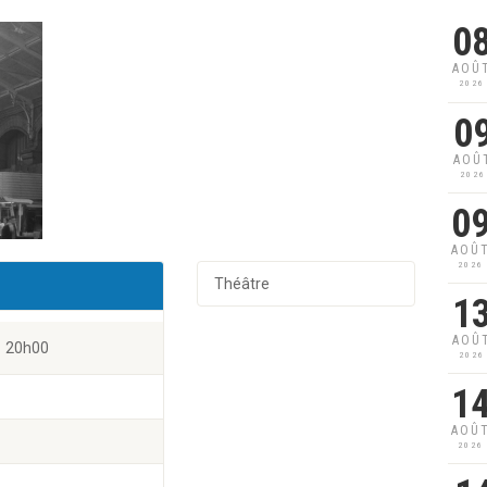
0
AOÛ
2026
0
AOÛ
2026
0
AOÛ
2026
Théâtre
1
AOÛ
20h00
2026
1
AOÛ
2026