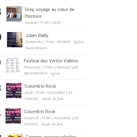
8
Gray, voyage au cœur de
l’histoire
T
Samedi | 17:00 | GRAY
9
Julien Bailly
Dimanche | 17:00 | PESMES - Eglise
T
Saint-Hilaire
9
Festival des Vertes Vallées
Dimanche | 17:00 | CHASSEY LES
T
MONTBOZON - église
3
Colomb’in Rock
Jeudi | 17:00 | COLOMBE LES
T
VESOUL - Stade de foot
4
Colomb’in Rock
Vendredi | 17:00 | COLOMBE LES
T
VESOUL - Stade de foot