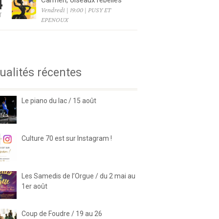
4
Carmen, oiseaux rebelles
Vendredi | 19:00 | PUSY ET
T
EPENOUX
6
ualités récentes
Le piano du lac / 15 août
Culture 70 est sur Instagram !
Les Samedis de l’Orgue / du 2 mai au
1er août
Coup de Foudre / 19 au 26