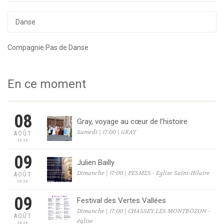
Danse
Compagnie Pas de Danse
En ce moment
08
Gray, voyage au cœur de l’histoire
Samedi | 17:00 | GRAY
AOÛT
2026
09
Julien Bailly
Dimanche | 17:00 | PESMES - Eglise Saint-Hilaire
AOÛT
2026
09
Festival des Vertes Vallées
Dimanche | 17:00 | CHASSEY LES MONTBOZON -
AOÛT
église
2026