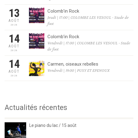
13
Colomb’in Rock
Jeudi | 17:00 | COLOMBE LES VESOUL - Stade de
AOÛT
foot
2026
14
Colomb’in Rock
Vendredi | 17:00 | COLOMBE LES VESOUL - Stade
AOÛT
de foot
2026
14
Carmen, oiseaux rebelles
Vendredi | 19:00 | PUSY ET EPENOUX
AOÛT
2026
Actualités récentes
Le piano du lac / 15 août