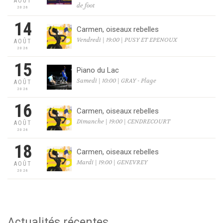
AOÛT
de foot
2026
14
Carmen, oiseaux rebelles
Vendredi | 19:00 | PUSY ET EPENOUX
AOÛT
2026
15
Piano du Lac
Samedi | 10:00 | GRAY - Plage
AOÛT
2026
16
Carmen, oiseaux rebelles
Dimanche | 19:00 | CENDRECOURT
AOÛT
2026
18
Carmen, oiseaux rebelles
Mardi | 19:00 | GENEVREY
AOÛT
2026
Actualités récentes