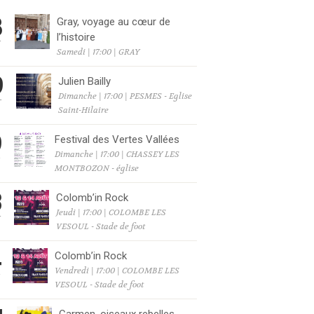
8
Gray, voyage au cœur de
l’histoire
T
Samedi | 17:00 | GRAY
9
Julien Bailly
Dimanche | 17:00 | PESMES - Eglise
T
Saint-Hilaire
9
Festival des Vertes Vallées
Dimanche | 17:00 | CHASSEY LES
T
MONTBOZON - église
3
Colomb’in Rock
Jeudi | 17:00 | COLOMBE LES
T
VESOUL - Stade de foot
4
Colomb’in Rock
Vendredi | 17:00 | COLOMBE LES
T
VESOUL - Stade de foot