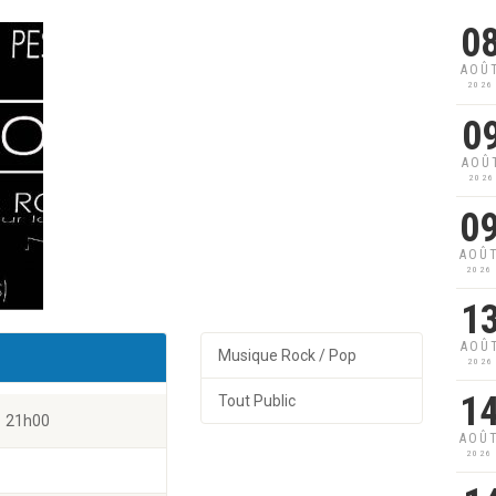
0
AOÛ
2026
0
AOÛ
2026
0
AOÛ
2026
1
AOÛ
Musique Rock / Pop
2026
1
Tout Public
21h00
AOÛ
2026