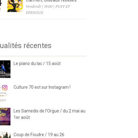
4
Carmen, oiseaux rebelles
Vendredi | 19:00 | PUSY ET
T
EPENOUX
6
ualités récentes
Le piano du lac / 15 août
Culture 70 est sur Instagram !
Les Samedis de l’Orgue / du 2 mai au
1er août
Coup de Foudre / 19 au 26