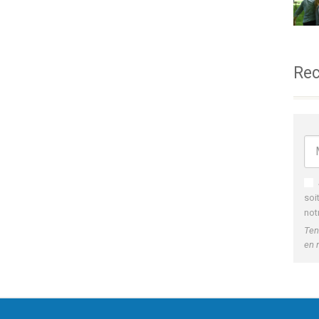
Rec
soi
not
Ten
en 