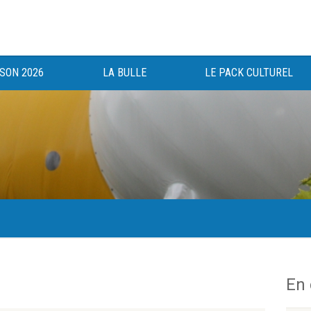
ISON 2026
LA BULLE
LE PACK CULTUREL
gée au bénéfice des haut-saônois depuis 1983.
En