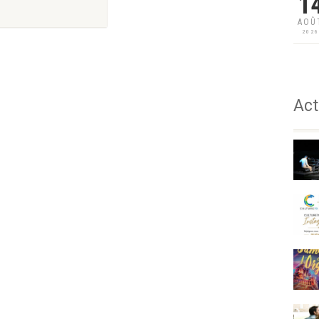
1
AOÛ
202
Act