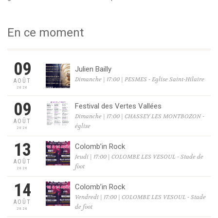
En ce moment
09
Julien Bailly
Dimanche | 17:00 | PESMES - Eglise Saint-Hilaire
AOÛT
2026
09
Festival des Vertes Vallées
Dimanche | 17:00 | CHASSEY LES MONTBOZON -
AOÛT
église
2026
13
Colomb’in Rock
Jeudi | 17:00 | COLOMBE LES VESOUL - Stade de
AOÛT
foot
2026
14
Colomb’in Rock
Vendredi | 17:00 | COLOMBE LES VESOUL - Stade
AOÛT
de foot
2026