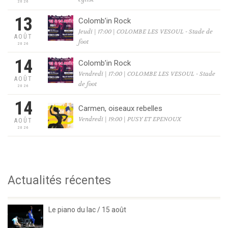
2026
13
Colomb’in Rock
Jeudi | 17:00 | COLOMBE LES VESOUL - Stade de
AOÛT
foot
2026
14
Colomb’in Rock
Vendredi | 17:00 | COLOMBE LES VESOUL - Stade
AOÛT
de foot
2026
14
Carmen, oiseaux rebelles
Vendredi | 19:00 | PUSY ET EPENOUX
AOÛT
2026
Actualités récentes
Le piano du lac / 15 août