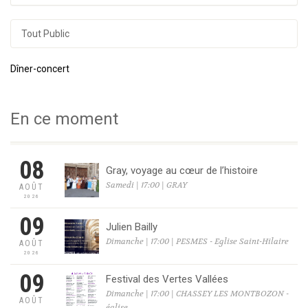
Tout Public
Dîner-concert
En ce moment
08
Gray, voyage au cœur de l’histoire
Samedi | 17:00 | GRAY
AOÛT
2026
09
Julien Bailly
Dimanche | 17:00 | PESMES - Eglise Saint-Hilaire
AOÛT
2026
09
Festival des Vertes Vallées
Dimanche | 17:00 | CHASSEY LES MONTBOZON -
AOÛT
église