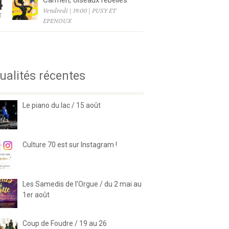
4
Carmen, oiseaux rebelles
Vendredi | 19:00 | PUSY ET
T
EPENOUX
6
ualités récentes
Le piano du lac / 15 août
Culture 70 est sur Instagram !
Les Samedis de l’Orgue / du 2 mai au
1er août
Coup de Foudre / 19 au 26