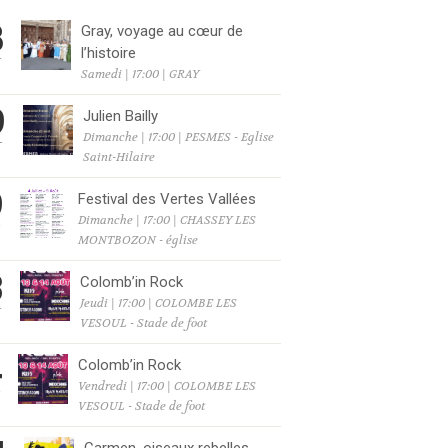
8
Gray, voyage au cœur de
l’histoire
T
Samedi | 17:00 | GRAY
9
Julien Bailly
Dimanche | 17:00 | PESMES - Eglise
T
Saint-Hilaire
9
Festival des Vertes Vallées
Dimanche | 17:00 | CHASSEY LES
T
MONTBOZON - église
3
Colomb’in Rock
Jeudi | 17:00 | COLOMBE LES
T
VESOUL - Stade de foot
4
Colomb’in Rock
Vendredi | 17:00 | COLOMBE LES
T
VESOUL - Stade de foot