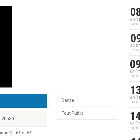
0
AOÛ
2026
0
AOÛ
2026
0
AOÛ
2026
1
AOÛ
Danse
2026
1
Tout Public
20h30
AOÛ
2026
bonné) - 6€ et 5€