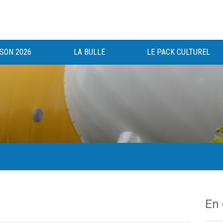
ISON 2026
LA BULLE
LE PACK CULTUREL
gée au bénéfice des haut-saônois depuis 1983.
En