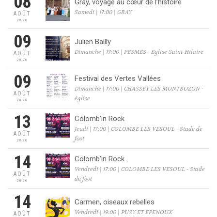
08
Gray, voyage au cœur de l’histoire
Samedi | 17:00 | GRAY
AOÛT
2026
09
Julien Bailly
Dimanche | 17:00 | PESMES - Eglise Saint-Hilaire
AOÛT
2026
09
Festival des Vertes Vallées
Dimanche | 17:00 | CHASSEY LES MONTBOZON -
AOÛT
église
2026
13
Colomb’in Rock
Jeudi | 17:00 | COLOMBE LES VESOUL - Stade de
AOÛT
foot
2026
14
Colomb’in Rock
Vendredi | 17:00 | COLOMBE LES VESOUL - Stade
AOÛT
de foot
2026
14
Carmen, oiseaux rebelles
Vendredi | 19:00 | PUSY ET EPENOUX
AOÛT