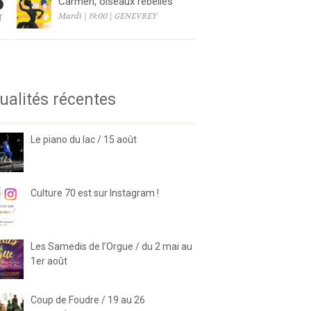
8
Carmen, oiseaux rebelles
Mardi | 19:00 | GENEVREY
T
6
ualités récentes
Le piano du lac / 15 août
Culture 70 est sur Instagram !
Les Samedis de l’Orgue / du 2 mai au
1er août
Coup de Foudre / 19 au 26