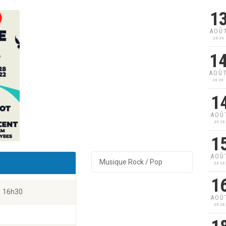
1
AOÛ
2026
1
AOÛ
2026
1
AOÛ
202
1
AOÛ
Musique Rock / Pop
202
1
16h30
AOÛ
202