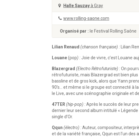
Halle Sauzay
à Gray
www.rolling-saone.com
Organisé par :
le Festival Rolling Saône
Lilian Renaud
(chanson française) :
Lilian Re
Louane
(pop
) :
Joie de vivre, c’est Louane au
Blazergrad
(Electro Rétrofuturiste) :
On pourra
rétrofuturiste, mais Blazergrad est bien plus
bassline et de gros kick, alors que Yann pren
90’s… et même si le groupe est connecté à la
le Live, avec une scénographie originale et d
47TER
(hip-pop) :
Après le succès de leur prem
dernier leur second album intitulé « Légende » 
single d’Or.
Qqun
(électro) :
Auteur, compositeur, interprèt
et de la variété française, Qqun est l’un des