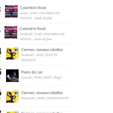
3
Colomb’in Rock
Jeudi | 17:00 | COLOMBE LES
T
VESOUL - Stade de foot
4
Colomb’in Rock
Vendredi | 17:00 | COLOMBE LES
T
VESOUL - Stade de foot
4
Carmen, oiseaux rebelles
Vendredi | 19:00 | PUSY ET
T
EPENOUX
6
5
Piano du Lac
Samedi | 10:00 | GRAY - Plage
T
6
6
Carmen, oiseaux rebelles
Dimanche | 19:00 | CENDRECOURT
T
6