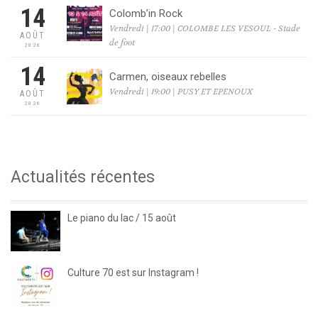
14
Colomb’in Rock
Vendredi | 17:00 | COLOMBE LES VESOUL - Stade
AOÛT
de foot
2026
14
Carmen, oiseaux rebelles
Vendredi | 19:00 | PUSY ET EPENOUX
AOÛT
2026
Actualités récentes
Le piano du lac / 15 août
Culture 70 est sur Instagram !