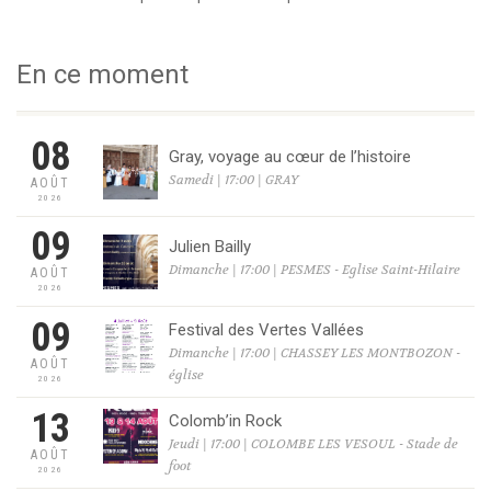
En ce moment
08
Gray, voyage au cœur de l’histoire
Samedi | 17:00 | GRAY
AOÛT
2026
09
Julien Bailly
Dimanche | 17:00 | PESMES - Eglise Saint-Hilaire
AOÛT
2026
09
Festival des Vertes Vallées
Dimanche | 17:00 | CHASSEY LES MONTBOZON -
AOÛT
église
2026
13
Colomb’in Rock
Jeudi | 17:00 | COLOMBE LES VESOUL - Stade de
AOÛT
foot
2026