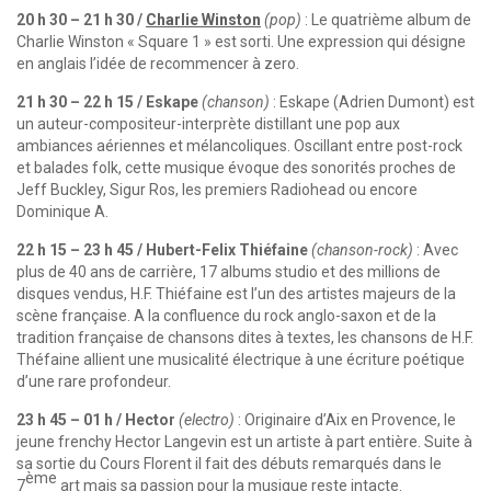
20 h 30 – 21 h 30 /
Charlie Winston
(pop)
: Le quatrième album de
Charlie Winston « Square 1 » est sorti. Une expression qui désigne
en anglais l’idée de recommencer à zero.
21 h 30 – 22 h 15 / Eskape
(chanson)
: Eskape (Adrien Dumont) est
un auteur-compositeur-interprète distillant une pop aux
ambiances aériennes et mélancoliques. Oscillant entre post-rock
et balades folk, cette musique évoque des sonorités proches de
Jeff Buckley, Sigur Ros, les premiers Radiohead ou encore
Dominique A.
22 h 15 – 23 h 45 / Hubert-Felix Thiéfaine
(chanson-rock)
: Avec
plus de 40 ans de carrière, 17 albums studio et des millions de
disques vendus, H.F. Thiéfaine est l’un des artistes majeurs de la
scène française. A la confluence du rock anglo-saxon et de la
tradition française de chansons dites à textes, les chansons de H.F.
Théfaine allient une musicalité électrique à une écriture poétique
d’une rare profondeur.
23 h 45 – 01 h / Hector
(electro)
: Originaire d’Aix en Provence, le
jeune frenchy Hector Langevin est un artiste à part entière. Suite à
sa sortie du Cours Florent il fait des débuts remarqués dans le
ème
7
art mais sa passion pour la musique reste intacte.