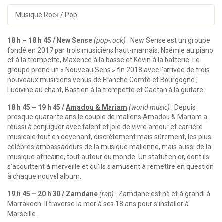
Musique Rock / Pop
18 h – 18 h 45 / New Sense
(pop-rock)
: New Sense est un groupe
fondé en 2017 par trois musiciens haut-marnais, Noémie au piano
et à la trompette, Maxence à la basse et Kévin à la batterie. Le
groupe prend un « Nouveau Sens » fin 2018 avec l’arrivée de trois
nouveaux musiciens venus de Franche Comté et Bourgogne ;
Ludivine au chant, Bastien à la trompette et Gaëtan à la guitare.
18 h 45 – 19 h 45 /
Amadou & Mariam
(world music)
: Depuis
presque quarante ans le couple de maliens Amadou & Mariam a
réussi à conjuguer avec talent et joie de vivre amour et carrière
musicale tout en devenant, discrètement mais sûrement, les plus
célèbres ambassadeurs de la musique malienne, mais aussi de la
musique africaine, tout autour du monde. Un statut en or, dont ils
s’acquittent à merveille et qu’ils s’amusent à remettre en question
à chaque nouvel album.
19 h 45 – 20 h 30 /
Zamdane
(rap)
: Zamdane est né et à grandi à
Marrakech. Il traverse la mer à ses 18 ans pour s’installer à
Marseille.