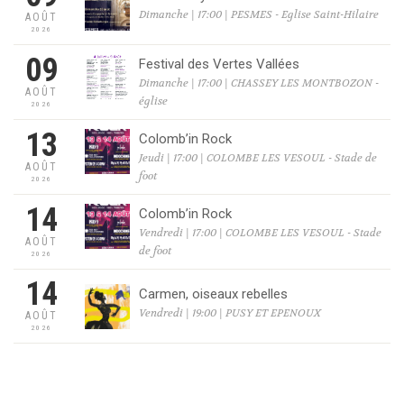
Dimanche | 17:00 | PESMES - Eglise Saint-Hilaire
AOÛT
2026
09
Festival des Vertes Vallées
Dimanche | 17:00 | CHASSEY LES MONTBOZON -
AOÛT
église
2026
13
Colomb’in Rock
Jeudi | 17:00 | COLOMBE LES VESOUL - Stade de
AOÛT
foot
2026
14
Colomb’in Rock
Vendredi | 17:00 | COLOMBE LES VESOUL - Stade
AOÛT
de foot
2026
14
Carmen, oiseaux rebelles
Vendredi | 19:00 | PUSY ET EPENOUX
AOÛT
2026