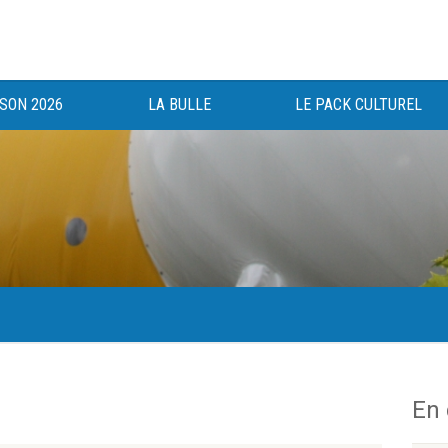
ISON 2026
LA BULLE
LE PACK CULTUREL
gée au bénéfice des haut-saônois depuis 1983.
En