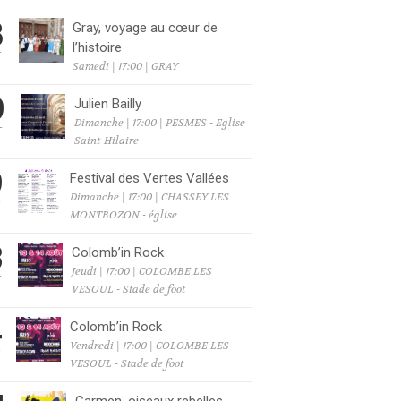
8
Gray, voyage au cœur de
l’histoire
T
Samedi | 17:00 | GRAY
9
Julien Bailly
Dimanche | 17:00 | PESMES - Eglise
T
Saint-Hilaire
9
Festival des Vertes Vallées
Dimanche | 17:00 | CHASSEY LES
T
MONTBOZON - église
3
Colomb’in Rock
Jeudi | 17:00 | COLOMBE LES
T
VESOUL - Stade de foot
4
Colomb’in Rock
Vendredi | 17:00 | COLOMBE LES
T
VESOUL - Stade de foot