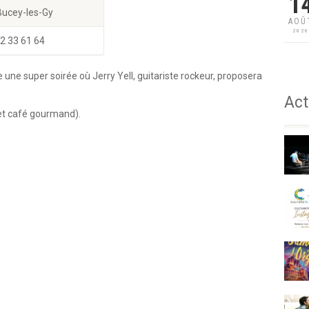
1
Bucey-les-Gy
AOÛ
202
2 33 61 64
une super soirée où Jerry Yell, guitariste rockeur, proposera
Act
et café gourmand).