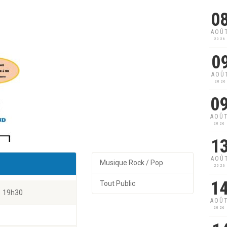
0
AOÛ
2026
0
AOÛ
2026
0
AOÛ
2026
1
AOÛ
Musique Rock / Pop
2026
1
Tout Public
19h30
AOÛ
2026