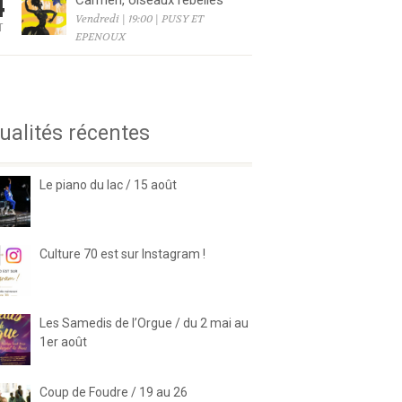
4
Carmen, oiseaux rebelles
Vendredi | 19:00 | PUSY ET
T
EPENOUX
6
ualités récentes
Le piano du lac / 15 août
Culture 70 est sur Instagram !
Les Samedis de l’Orgue / du 2 mai au
1er août
Coup de Foudre / 19 au 26