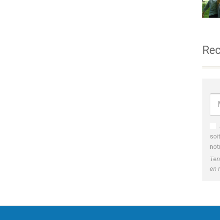
Rec
soi
not
Ten
en 