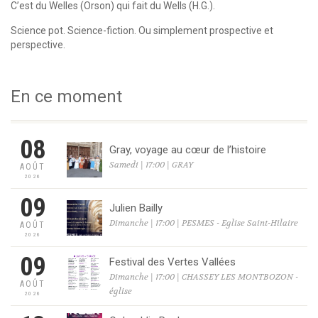
C’est du Welles (Orson) qui fait du Wells (H.G.).
Science pot. Science-fiction. Ou simplement prospective et
perspective.
En ce moment
08
Gray, voyage au cœur de l’histoire
Samedi | 17:00 | GRAY
AOÛT
2026
09
Julien Bailly
Dimanche | 17:00 | PESMES - Eglise Saint-Hilaire
AOÛT
2026
09
Festival des Vertes Vallées
Dimanche | 17:00 | CHASSEY LES MONTBOZON -
AOÛT
église
2026