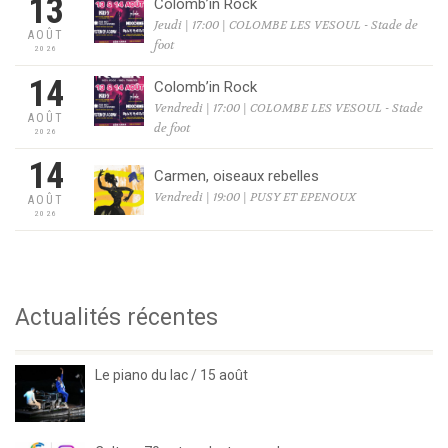
13
Colomb’in Rock
Jeudi | 17:00 | COLOMBE LES VESOUL - Stade de
AOÛT
foot
2026
14
Colomb’in Rock
Vendredi | 17:00 | COLOMBE LES VESOUL - Stade
AOÛT
de foot
2026
14
Carmen, oiseaux rebelles
Vendredi | 19:00 | PUSY ET EPENOUX
AOÛT
2026
Actualités récentes
Le piano du lac / 15 août