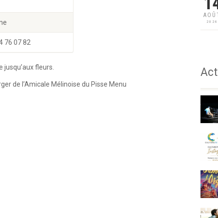
1
AOÛ
ine
202
4 76 07 82
 jusqu’aux fleurs.
Act
erger de l’Amicale Mélinoise du Pisse Menu