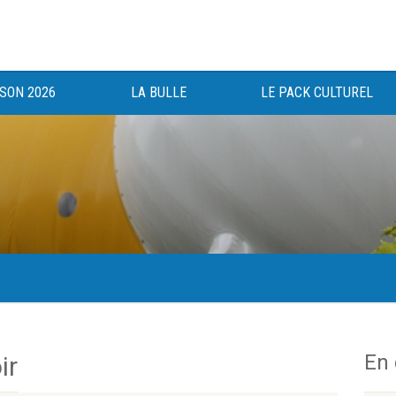
ISON 2026
LA BULLE
LE PACK CULTUREL
gée au bénéfice des haut-saônois depuis 1983.
En
ir