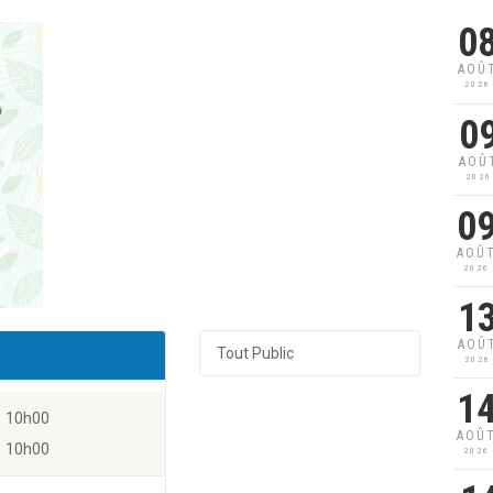
0
AOÛ
2026
0
AOÛ
2026
0
AOÛ
2026
1
AOÛ
Tout Public
2026
1
10h00
AOÛ
10h00
2026