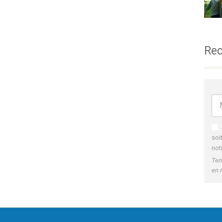
Rec
soi
not
Ten
en 