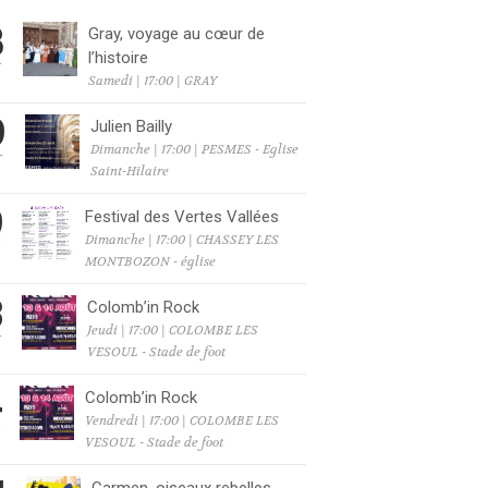
8
Gray, voyage au cœur de
l’histoire
T
Samedi | 17:00 | GRAY
9
Julien Bailly
Dimanche | 17:00 | PESMES - Eglise
T
Saint-Hilaire
9
Festival des Vertes Vallées
Dimanche | 17:00 | CHASSEY LES
T
MONTBOZON - église
3
Colomb’in Rock
Jeudi | 17:00 | COLOMBE LES
T
VESOUL - Stade de foot
4
Colomb’in Rock
Vendredi | 17:00 | COLOMBE LES
T
VESOUL - Stade de foot