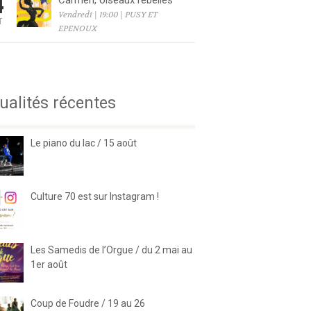
4
Carmen, oiseaux rebelles
Vendredi | 19:00 | PUSY ET
T
EPENOUX
6
ualités récentes
Le piano du lac / 15 août
Culture 70 est sur Instagram !
Les Samedis de l’Orgue / du 2 mai au
1er août
Coup de Foudre / 19 au 26