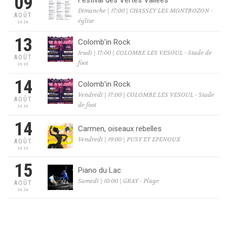
09
Dimanche | 17:00 | CHASSEY LES MONTBOZON -
AOÛT
église
2026
13
Colomb’in Rock
Jeudi | 17:00 | COLOMBE LES VESOUL - Stade de
AOÛT
foot
2026
14
Colomb’in Rock
Vendredi | 17:00 | COLOMBE LES VESOUL - Stade
AOÛT
de foot
2026
14
Carmen, oiseaux rebelles
Vendredi | 19:00 | PUSY ET EPENOUX
AOÛT
2026
15
Piano du Lac
Samedi | 10:00 | GRAY - Plage
AOÛT
2026