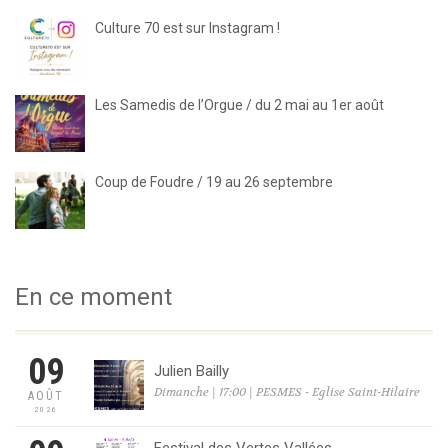
Culture 70 est sur Instagram !
Les Samedis de l’Orgue / du 2 mai au 1er août
Coup de Foudre / 19 au 26 septembre
En ce moment
09
Julien Bailly
Dimanche | 17:00 | PESMES - Eglise Saint-Hilaire
AOÛT
2026
Festival des Vertes Vallées