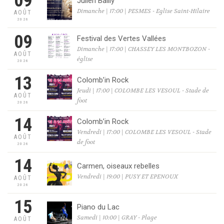
09
Julien Bailly
Dimanche | 17:00 | PESMES - Eglise Saint-Hilaire
AOÛT
2026
09
Festival des Vertes Vallées
Dimanche | 17:00 | CHASSEY LES MONTBOZON -
AOÛT
église
2026
13
Colomb’in Rock
Jeudi | 17:00 | COLOMBE LES VESOUL - Stade de
AOÛT
foot
2026
14
Colomb’in Rock
Vendredi | 17:00 | COLOMBE LES VESOUL - Stade
AOÛT
de foot
2026
14
Carmen, oiseaux rebelles
Vendredi | 19:00 | PUSY ET EPENOUX
AOÛT
2026
15
Piano du Lac
Samedi | 10:00 | GRAY - Plage
AOÛT