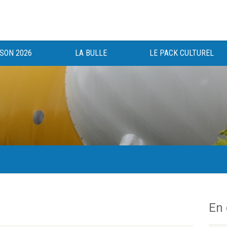
ISON 2026
LA BULLE
LE PACK CULTUREL
gée au bénéfice des haut-saônois depuis 1983.
En