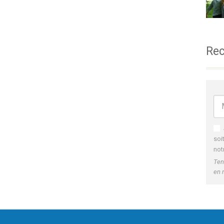
Rec
soi
not
Ten
en 