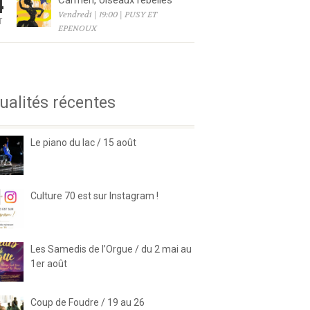
4
Carmen, oiseaux rebelles
Vendredi | 19:00 | PUSY ET
T
EPENOUX
6
ualités récentes
Le piano du lac / 15 août
Culture 70 est sur Instagram !
Les Samedis de l’Orgue / du 2 mai au
1er août
Coup de Foudre / 19 au 26