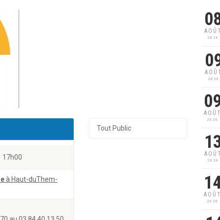
0
AOÛ
2026
0
AOÛ
2026
0
AOÛ
2026
Tout Public
1
AOÛ
17h00
2026
1
ne
à Haut-duThem-
AOÛ
2026
 70 au 03 84 40 13 50