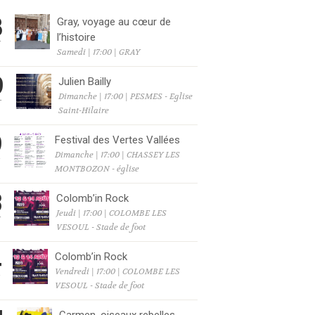
8
Gray, voyage au cœur de
l’histoire
T
Samedi | 17:00 | GRAY
9
Julien Bailly
Dimanche | 17:00 | PESMES - Eglise
T
Saint-Hilaire
9
Festival des Vertes Vallées
Dimanche | 17:00 | CHASSEY LES
T
MONTBOZON - église
3
Colomb’in Rock
Jeudi | 17:00 | COLOMBE LES
T
VESOUL - Stade de foot
4
Colomb’in Rock
Vendredi | 17:00 | COLOMBE LES
T
VESOUL - Stade de foot