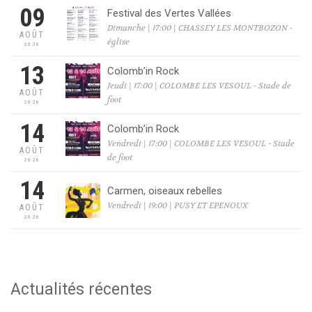
09
Festival des Vertes Vallées
Dimanche | 17:00 | CHASSEY LES MONTBOZON -
AOÛT
église
2026
13
Colomb’in Rock
Jeudi | 17:00 | COLOMBE LES VESOUL - Stade de
AOÛT
foot
2026
14
Colomb’in Rock
Vendredi | 17:00 | COLOMBE LES VESOUL - Stade
AOÛT
de foot
2026
14
Carmen, oiseaux rebelles
Vendredi | 19:00 | PUSY ET EPENOUX
AOÛT
2026
Actualités récentes