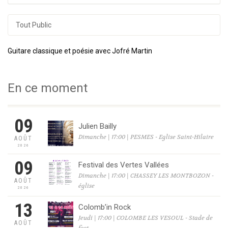
Tout Public
Guitare classique et poésie avec Jofré Martin
En ce moment
09
Julien Bailly
Dimanche | 17:00 | PESMES - Eglise Saint-Hilaire
AOÛT
2026
09
Festival des Vertes Vallées
Dimanche | 17:00 | CHASSEY LES MONTBOZON -
AOÛT
église
2026
13
Colomb’in Rock
Jeudi | 17:00 | COLOMBE LES VESOUL - Stade de
AOÛT