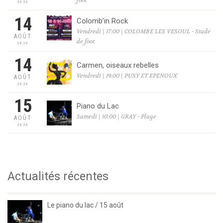
foot
2026
14
Colomb’in Rock
Vendredi | 17:00 | COLOMBE LES VESOUL - Stade
AOÛT
de foot
2026
14
Carmen, oiseaux rebelles
Vendredi | 19:00 | PUSY ET EPENOUX
AOÛT
2026
15
Piano du Lac
Samedi | 10:00 | GRAY - Plage
AOÛT
2026
Actualités récentes
Le piano du lac / 15 août