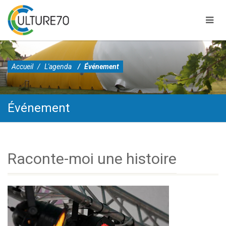
Accueil
L'agenda
Événement
Événement
Skip
to
content
L’Addim 70 conduit une politique originale d’accès à une culture
Raconte-moi une histoire
partagée au bénéfice des haut-saônois depuis 1983.