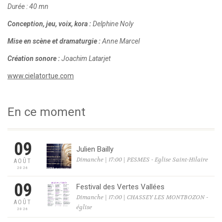
Durée : 40 mn
Conception, jeu, voix, kora :
Delphine Noly
Mise en scène et dramaturgie :
Anne Marcel
Création sonore :
Joachim Latarjet
www.cielatortue.com
En ce moment
09
Julien Bailly
Dimanche | 17:00 | PESMES - Eglise Saint-Hilaire
AOÛT
2026
09
Festival des Vertes Vallées
Dimanche | 17:00 | CHASSEY LES MONTBOZON -
AOÛT
église
2026