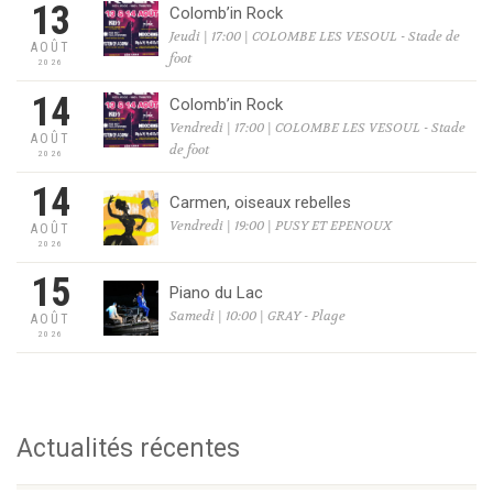
13
Colomb’in Rock
Jeudi | 17:00 | COLOMBE LES VESOUL - Stade de
AOÛT
foot
2026
14
Colomb’in Rock
Vendredi | 17:00 | COLOMBE LES VESOUL - Stade
AOÛT
de foot
2026
14
Carmen, oiseaux rebelles
Vendredi | 19:00 | PUSY ET EPENOUX
AOÛT
2026
15
Piano du Lac
Samedi | 10:00 | GRAY - Plage
AOÛT
2026
Actualités récentes