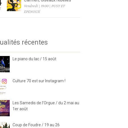
4
Carmen, oiseaux rebelles
Vendredi | 19:00 | PUSY ET
T
EPENOUX
6
ualités récentes
Le piano du lac / 15 août
Culture 70 est sur Instagram !
Les Samedis de l’Orgue / du 2 mai au
1er août
Coup de Foudre / 19 au 26