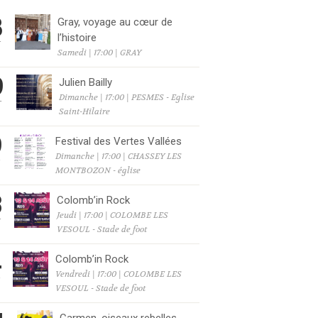
8
Gray, voyage au cœur de
l’histoire
T
Samedi | 17:00 | GRAY
9
Julien Bailly
Dimanche | 17:00 | PESMES - Eglise
T
Saint-Hilaire
9
Festival des Vertes Vallées
Dimanche | 17:00 | CHASSEY LES
T
MONTBOZON - église
3
Colomb’in Rock
Jeudi | 17:00 | COLOMBE LES
T
VESOUL - Stade de foot
4
Colomb’in Rock
Vendredi | 17:00 | COLOMBE LES
T
VESOUL - Stade de foot