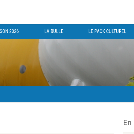
ISON 2026
LA BULLE
LE PACK CULTUREL
gée au bénéfice des haut-saônois depuis 1983.
En