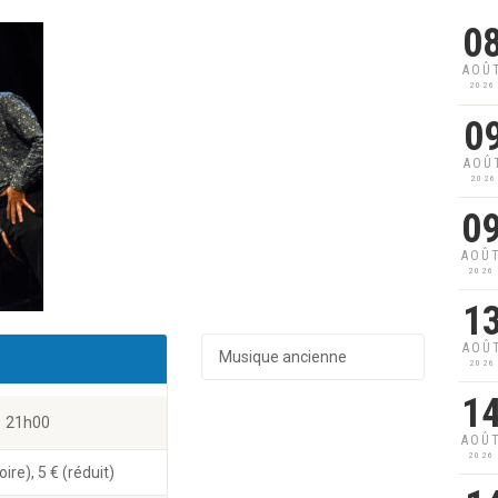
0
AOÛ
2026
0
AOÛ
2026
0
AOÛ
2026
1
AOÛ
Musique ancienne
2026
1
21h00
AOÛ
2026
re), 5 € (réduit)