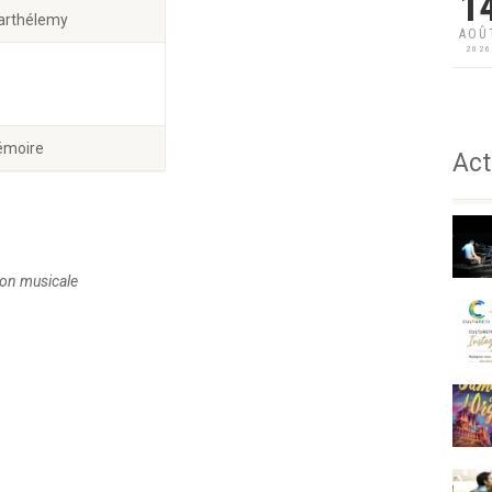
1
arthélemy
AOÛ
202
Mémoire
Act
tion musicale