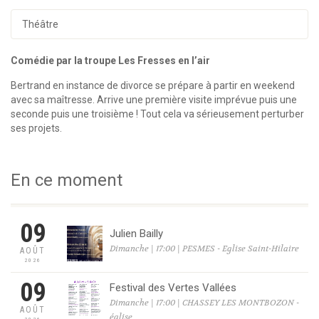
Théâtre
Comédie par la troupe Les Fresses en l’air
Bertrand en instance de divorce se prépare à partir en weekend
avec sa maîtresse. Arrive une première visite imprévue puis une
seconde puis une troisième ! Tout cela va sérieusement perturber
ses projets.
En ce moment
09
Julien Bailly
Dimanche | 17:00 | PESMES - Eglise Saint-Hilaire
AOÛT
2026
09
Festival des Vertes Vallées
Dimanche | 17:00 | CHASSEY LES MONTBOZON -
AOÛT
église