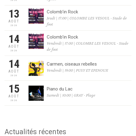
2026
13
Colomb’in Rock
Jeudi | 17:00 | COLOMBE LES VESOUL - Stade de
AOÛT
foot
2026
14
Colomb’in Rock
Vendredi | 17:00 | COLOMBE LES VESOUL - Stade
AOÛT
de foot
2026
14
Carmen, oiseaux rebelles
Vendredi | 19:00 | PUSY ET EPENOUX
AOÛT
2026
15
Piano du Lac
Samedi | 10:00 | GRAY - Plage
AOÛT
2026
Actualités récentes