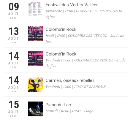
09
Festival des Vertes Vallées
Dimanche | 17:00 | CHASSEY LES MONTBOZON -
AOÛT
église
2026
13
Colomb’in Rock
Jeudi | 17:00 | COLOMBE LES VESOUL - Stade de
AOÛT
foot
2026
14
Colomb’in Rock
Vendredi | 17:00 | COLOMBE LES VESOUL - Stade
AOÛT
de foot
2026
14
Carmen, oiseaux rebelles
Vendredi | 19:00 | PUSY ET EPENOUX
AOÛT
2026
15
Piano du Lac
Samedi | 10:00 | GRAY - Plage
AOÛT
2026