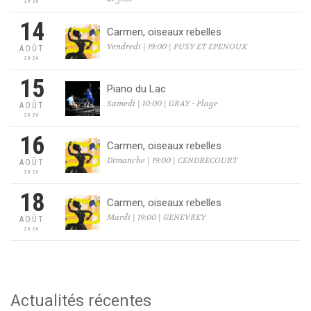
2026
14
Carmen, oiseaux rebelles
Vendredi | 19:00 | PUSY ET EPENOUX
AOÛT
2026
15
Piano du Lac
Samedi | 10:00 | GRAY - Plage
AOÛT
2026
16
Carmen, oiseaux rebelles
Dimanche | 19:00 | CENDRECOURT
AOÛT
2026
18
Carmen, oiseaux rebelles
Mardi | 19:00 | GENEVREY
AOÛT
2026
Actualités récentes