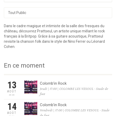
Tout Public
Dans le cadre magique et intimiste de la salle des fresques du
château, découvrez Prattseul, un artiste unique mêlant le rock
français à la Britpop. Grâce à sa guitare acoustique, Prattseul
revisite la chanson folk dans le style de Nino Ferrer ou Léonard
Cohen.
En ce moment
13
Colomb’in Rock
Jeudi | 17:00 | COLOMBE LES VESOUL - Stade de
AOÛT
foot
2026
14
Colomb’in Rock
Vendredi | 17:00 | COLOMBE LES VESOUL - Stade
AOÛT
de foot