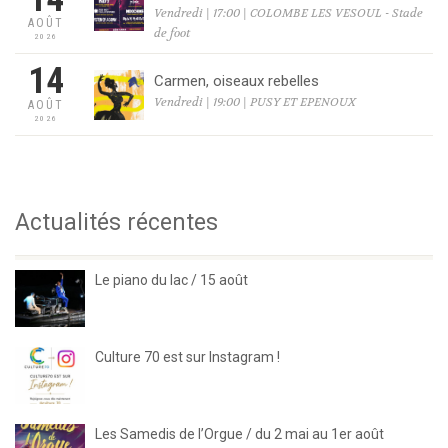
Vendredi | 17:00 | COLOMBE LES VESOUL - Stade
AOÛT
de foot
2026
14
Carmen, oiseaux rebelles
Vendredi | 19:00 | PUSY ET EPENOUX
AOÛT
2026
Actualités récentes
Le piano du lac / 15 août
Culture 70 est sur Instagram !
Les Samedis de l’Orgue / du 2 mai au 1er août