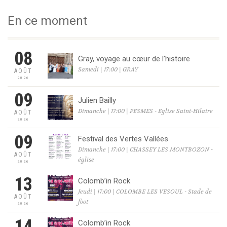
En ce moment
08
Gray, voyage au cœur de l’histoire
Samedi | 17:00 | GRAY
AOÛT
2026
09
Julien Bailly
Dimanche | 17:00 | PESMES - Eglise Saint-Hilaire
AOÛT
2026
09
Festival des Vertes Vallées
Dimanche | 17:00 | CHASSEY LES MONTBOZON -
AOÛT
église
2026
13
Colomb’in Rock
Jeudi | 17:00 | COLOMBE LES VESOUL - Stade de
AOÛT
foot
2026
14
Colomb’in Rock