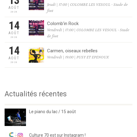
13
Jeudi | 17:00 | COLOMBE LES VESOUL - Stade de
AOÛT
foot
2026
14
Colomb’in Rock
Vendredi | 17:00 | COLOMBE LES VESOUL - Stade
AOÛT
de foot
2026
14
Carmen, oiseaux rebelles
Vendredi | 19:00 | PUSY ET EPENOUX
AOÛT
2026
Actualités récentes
Le piano du lac / 15 août
Culture 70 est sur Instagram !