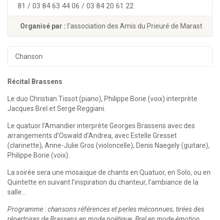
81 / 03 84 63 44 06 / 03 84 20 61 22
Organisé par :
l'association des Amis du Prieuré de Marast
Chanson
Récital Brassens
Le duo Christian Tissot (piano), Philippe Borie (voix) interprète
Jacques Brel et Serge Reggiani.
Le quatuor l’Amandier interprète Georges Brassens avec des
arrangements d’Oswald d’Andrea, avec Estelle Gresset
(clarinette), Anne-Julie Gros (violoncelle), Denis Naegely (guitare),
Philippe Borie (voix).
La soirée sera une mosaïque de chants en Quatuor, en Solo, ou en
Quintette en suivant l’inspiration du chanteur, l’ambiance de la
salle…
Programme : chansons références et perles méconnues, tirées des
répertoires de Brassens en mode poétique, Brel en mode émotion,