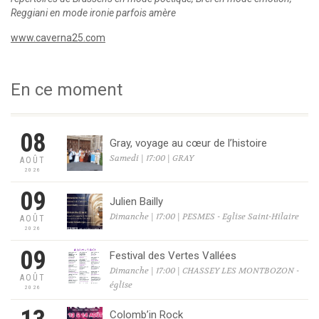
Reggiani en mode ironie parfois amère
www.caverna25.com
En ce moment
08
Gray, voyage au cœur de l’histoire
Samedi | 17:00 | GRAY
AOÛT
2026
09
Julien Bailly
Dimanche | 17:00 | PESMES - Eglise Saint-Hilaire
AOÛT
2026
09
Festival des Vertes Vallées
Dimanche | 17:00 | CHASSEY LES MONTBOZON -
AOÛT
église
2026
Colomb’in Rock