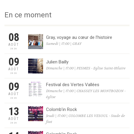
En ce moment
08
Gray, voyage au cœur de l’histoire
Samedi | 17:00 | GRAY
AOÛT
2026
09
Julien Bailly
Dimanche | 17:00 | PESMES - Eglise Saint-Hilaire
AOÛT
2026
09
Festival des Vertes Vallées
Dimanche | 17:00 | CHASSEY LES MONTBOZON -
AOÛT
église
2026
13
Colomb’in Rock
Jeudi | 17:00 | COLOMBE LES VESOUL - Stade de
AOÛT
foot
2026