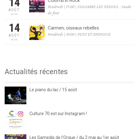
14
Colomb’in Rock
Vendredi | 17:00 | COLOMBE LES VESOUL - Stade
AOÛT
de foot
2026
14
Carmen, oiseaux rebelles
Vendredi | 19:00 | PUSY ET EPENOUX
AOÛT
2026
Actualités récentes
Le piano du lac / 15 août
Culture 70 est sur Instagram !
Les Samedis de l’Orgue / du 2 mai au 1er août