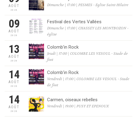
Dimanche | 17:00 | PESMES - Eglise Saint-Hilaire
AOÛT
2026
09
Festival des Vertes Vallées
Dimanche | 17:00 | CHASSEY LES MONTBOZON -
AOÛT
église
2026
13
Colomb’in Rock
Jeudi | 17:00 | COLOMBE LES VESOUL - Stade de
AOÛT
foot
2026
14
Colomb’in Rock
Vendredi | 17:00 | COLOMBE LES VESOUL - Stade
AOÛT
de foot
2026
14
Carmen, oiseaux rebelles
Vendredi | 19:00 | PUSY ET EPENOUX
AOÛT
2026